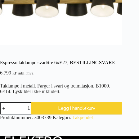
Espresso taklampe svart/tre 6xE27, BESTILLINGSVARE
6.799
kr
inkl. mva
Taklampe i metall. Farger i svart og treimitasjon. B1000.
6×14. Lyskilder ikke inkludert.
Espresso
Legg i handlekurv
taklampe
svart/tre
Produktnummer:
3003739
Kategori:
Takpendel
6xE27,
BESTILLINGSVARE
antall