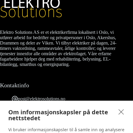
Elektro Solutions AS er et elektrikerfirma lokalisert i Oslo, vi
utfører arbeid for bedrifter og privatpersoner i Oslo, Akershus,
Drammen og deler av Viken. Vi tilbyr elektriker på dagen, 24-
timers vaktordning, rammeavtaler, årlige kontroller; og leverer
tjenester innenfor alle områder av elektrofaget. Våre erfarne
fagarbeidere hjelper deg med rehabilitering, belysning, EL-
bilanlegg, smarthus og energisparing.
Kontaktinfo
post@elektrosolutions.no
23 90 53 03
Grefsenveien 12 0482 Oslo
Om informasjonskapsler på dette
Følg oss på Facebook
nettstedet
Org. nr.: 817 158 722
Vi bruker informasjonskapsler til å samle inn og analysere