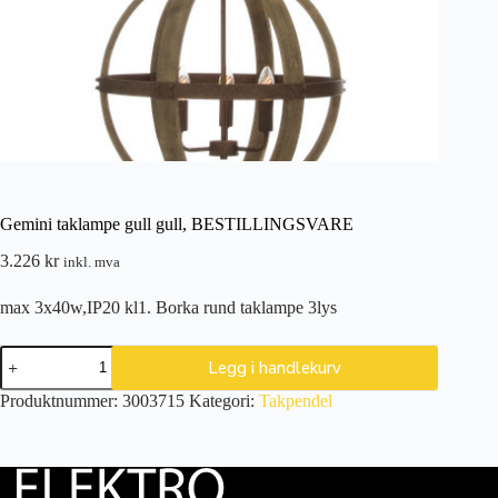
Gemini taklampe gull gull, BESTILLINGSVARE
3.226
kr
inkl. mva
max 3x40w,IP20 kl1. Borka rund taklampe 3lys
Gemini
Legg i handlekurv
taklampe
gull
Produktnummer:
3003715
Kategori:
Takpendel
gull,
BESTILLINGSVARE
antall