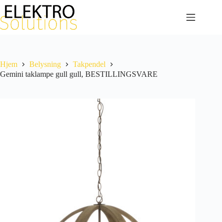
Hopp
til
innholdet
Hjem
Belysning
Takpendel
Gemini taklampe gull gull, BESTILLINGSVARE