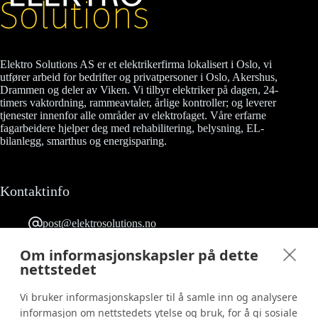
Elektro Solutions AS er et elektrikerfirma lokalisert i Oslo, vi
utfører arbeid for bedrifter og privatpersoner i Oslo, Akershus,
Drammen og deler av Viken. Vi tilbyr elektriker på dagen, 24-
timers vaktordning, rammeavtaler, årlige kontroller; og leverer
tjenester innenfor alle områder av elektrofaget. Våre erfarne
fagarbeidere hjelper deg med rehabilitering, belysning, EL-
bilanlegg, smarthus og energisparing.
Kontaktinfo
post@elektrosolutions.no
23 90 53 03
Grefsenveien 12 0482 Oslo
Om informasjonskapsler på dette
Følg oss på Facebook
nettstedet
Org. nr.: 817 158 722
Vi bruker informasjonskapsler til å samle inn og analysere
informasjon om nettstedets ytelse og bruk, for å gi sosiale