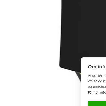
Om info
Vi bruker i
ytelse og b
og annonse
Få mer inf