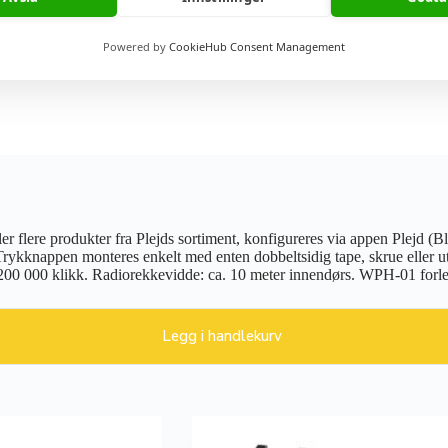
Powered by
CookieHub Consent Management
ller flere produkter fra Plejds sortiment, konfigureres via appen Plejd (
rykknappen monteres enkelt med enten dobbeltsidig tape, skrue eller u
er 200 000 klikk. Radiorekkevidde: ca. 10 meter innendørs. WPH-01 forl
Legg i handlekurv