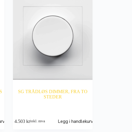
S
SG TRÅDLØS DIMMER, FRA TO
STEDER
urv
Legg i handlekurv
4.503
kr
inkl. mva