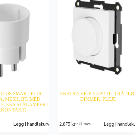
ÅDLØS SMART PLUG
EKSTRA VRIKNAPP TIL TRÅDLØ
A, MESH, BT, MED
DIMMER, PLEJD
 F. EKS STÅLAMPER I
KKONTAKT)
Legg i handlekurv
Legg i handlek
2.875
kr
a
inkl. mva