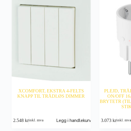
XCOMFORT, EKSTRA 4-FELTS
PLEJD, TR
KNAPP TIL TRÅDLØS DIMMER
ON/OFF 16
BRYTETR (TIL
STI
Legg i handlekurv
2.548
kr
3.073
kr
inkl. mva
inkl. mv