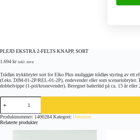
PLEJD EKSTRA 2-FELTS KNAPP, SORT
1.694
kr
inkl. mva
Trådløs trykkbryter sort for Elko Plus muliggjør trådløs styring av ett e
(f.eks. DIM-01-2P/REL-01-2P), endevender eller som scenariobryter. T
dobbelvippe (1-pol/kronevender). Beregnet batteritid på ca. 15 år ell
PLEJD
EKSTRA
2-
FELTS
Produktnummer:
1400284
Kategori:
Dimmere
KNAPP,
Relaterte produkter
SORT
antall