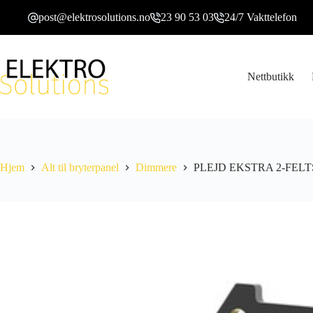
Hopp
post@elektrosolutions.no
23 90 53 03
24/7 Vakttelefon
til
innholdet
Nettbutikk
Hjem
Alt til bryterpanel
Dimmere
PLEJD EKSTRA 2-FELT