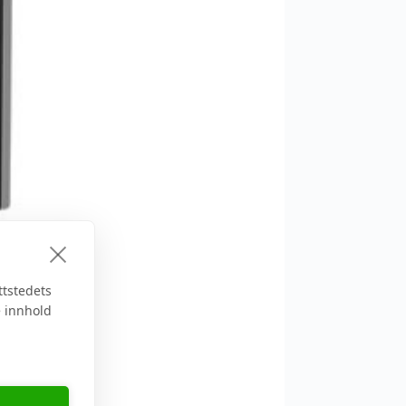
ttstedets
e innhold