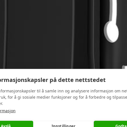
rmasjonskapsler på dette nettstedet
nformasjonskapsler til å samle inn og analysere informasjon om ne
ruk, for å gi sosiale medier funksjoner og for å forbedre og tilpass
r.
ormasjon
Avslå
Innstillinger
Godta