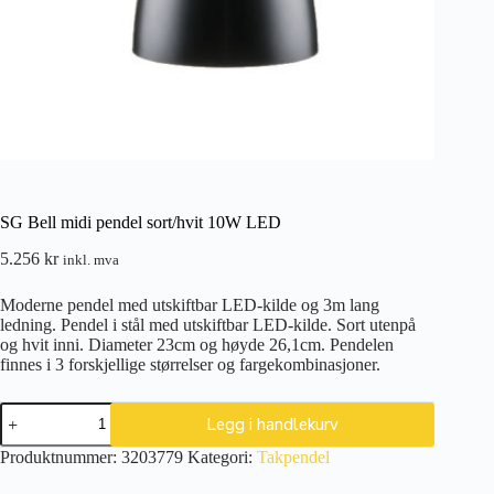
SG Bell midi pendel sort/hvit 10W LED
5.256
kr
inkl. mva
Moderne pendel med utskiftbar LED-kilde og 3m lang
ledning. Pendel i stål med utskiftbar LED-kilde. Sort utenpå
og hvit inni. Diameter 23cm og høyde 26,1cm. Pendelen
finnes i 3 forskjellige størrelser og fargekombinasjoner.
SG
Legg i handlekurv
Bell
midi
Produktnummer:
3203779
Kategori:
Takpendel
pendel
sort/hvit