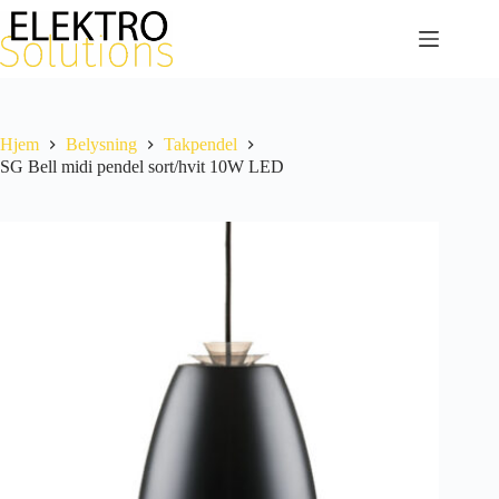
Hopp
til
innholdet
Hjem
Belysning
Takpendel
SG Bell midi pendel sort/hvit 10W LED