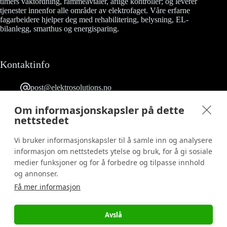
timers vaktordning, rammeavtaler, årlige kontroller; og leverer
tjenester innenfor alle områder av elektrofaget. Våre erfarne
fagarbeidere hjelper deg med rehabilitering, belysning, EL-
bilanlegg, smarthus og energisparing.
Kontaktinfo
post@elektrosolutions.no
23 90 53 03
Grefsenveien 12 0482 Oslo
Om informasjonskapsler på dette
Følg oss på Facebook
nettstedet
Org. nr.: 817 158 722
Vi bruker informasjonskapsler til å samle inn og analysere
informasjon om nettstedets ytelse og bruk, for å gi sosiale
medier funksjoner og for å forbedre og tilpasse innhold
Informasjon
og annonser.
Få mer informasjon
Salgs- og leveringsbetingelser
Ny kunde
Bestill vaktjobb
Avslå
Reklamasjonskjema