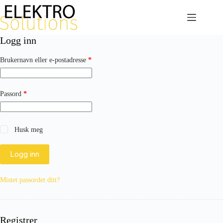
Hopp
til
innholdet
Logg inn
Påkrevd
Brukernavn eller e-postadresse
*
Påkrevd
Passord
*
Husk meg
Logg inn
Mistet passordet ditt?
Registrer