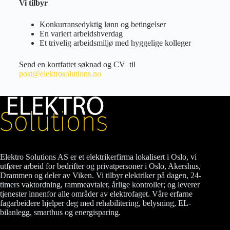
Vi tilbyr
Konkurransedyktig lønn og betingelser
En variert arbeidshverdag
Et trivelig arbeidsmiljø med hyggelige kolleger
Send en kortfattet søknad og CV til
post@elektrosolutions.no
Elektro Solutions AS er et elektrikerfirma lokalisert i Oslo, vi
utfører arbeid for bedrifter og privatpersoner i Oslo, Akershus,
Drammen og deler av Viken. Vi tilbyr elektriker på dagen, 24-
timers vaktordning, rammeavtaler, årlige kontroller; og leverer
tjenester innenfor alle områder av elektrofaget. Våre erfarne
fagarbeidere hjelper deg med rehabilitering, belysning, EL-
bilanlegg, smarthus og energisparing.