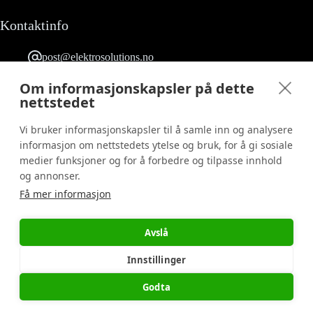
Kontaktinfo
post@elektrosolutions.no
23 90 53 03
Grefsenveien 12 0482 Oslo
Om informasjonskapsler på dette
Følg oss på Facebook
nettstedet
Org. nr.: 817 158 722
Vi bruker informasjonskapsler til å samle inn og analysere
informasjon om nettstedets ytelse og bruk, for å gi sosiale
medier funksjoner og for å forbedre og tilpasse innhold
Informasjon
og annonser.
Få mer informasjon
Salgs- og leveringsbetingelser
Ny kunde
Bestill vaktjobb
Avslå
Reklamasjonskjema
Personvernerklæring
Innstillinger
Godta