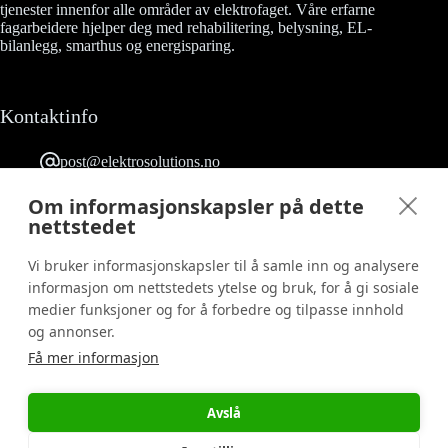
tjenester innenfor alle områder av elektrofaget. Våre erfarne
fagarbeidere hjelper deg med rehabilitering, belysning, EL-
bilanlegg, smarthus og energisparing.
Kontaktinfo
post@elektrosolutions.no
23 90 53 03
Grefsenveien 12 0482 Oslo
Om informasjonskapsler på dette
Følg oss på Facebook
nettstedet
Org. nr.: 817 158 722
Vi bruker informasjonskapsler til å samle inn og analysere
informasjon om nettstedets ytelse og bruk, for å gi sosiale
medier funksjoner og for å forbedre og tilpasse innhold
Informasjon
og annonser.
Få mer informasjon
Salgs- og leveringsbetingelser
Ny kunde
Bestill vaktjobb
Avslå
Reklamasjonskjema
Personvernerklæring