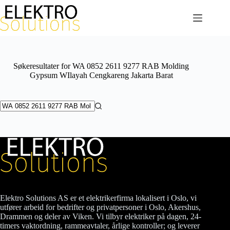
Hopp
til
innholdet
Søkeresultater for WA 0852 2611 9277 RAB Molding
Gypsum WIlayah Cengkareng Jakarta Barat
Ingen
resultater
Elektro Solutions AS er et elektrikerfirma lokalisert i Oslo, vi
utfører arbeid for bedrifter og privatpersoner i Oslo, Akershus,
Drammen og deler av Viken. Vi tilbyr elektriker på dagen, 24-
timers vaktordning, rammeavtaler, årlige kontroller; og leverer